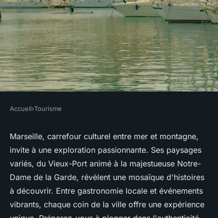
Accueil
›
Tourisme
TOURISME
Visiter marseille : explorez ses
Marseille, carrefour culturel entre mer et montagne,
invite à une exploration passionnante. Ses paysages
paysages et son patrimoine
variés, du Vieux-Port animé à la majestueuse Notre-
Dame de la Garde, révèlent une mosaïque d'histoires
Nina
•
20 avril 2025
•
4 min de lecture
à découvrir. Entre gastronomie locale et événements
vibrants, chaque coin de la ville offre une expérience