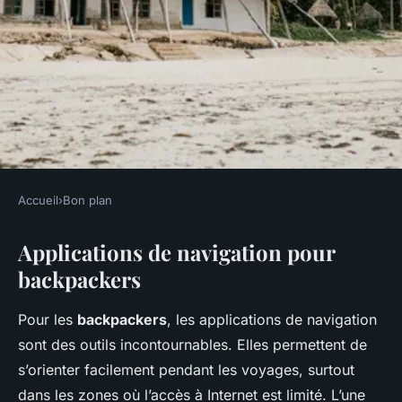
Accueil
›
Bon plan
BON PLAN
Applications de navigation pour
Les applications mobiles
backpackers
indispensables pour les
backpackers
Pour les
backpackers
, les applications de navigation
sont des outils incontournables. Elles permettent de
Nina
•
27 novembre 2024
•
7 min de lecture
s’orienter facilement pendant les voyages, surtout
dans les zones où l’accès à Internet est limité. L’une