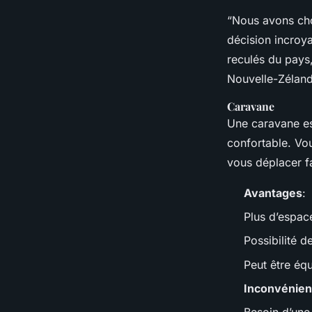
“Nous avons cho
décision incroya
reculés du pays
Nouvelle-Zéland
Caravane
Une caravane es
confortable. Vou
vous déplacer f
Avantages
:
Plus d’espac
Possibilité 
Peut être éq
Inconvénien