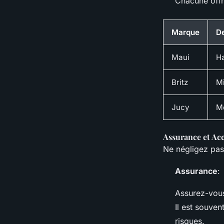
Chacune offre
Marque
De
Maui
Ha
Britz
Mi
Jucy
Me
Assurance et Acc
Ne négligez pas
Assurance
:
Assurez-vous
Il est souve
risques.