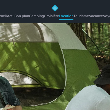
ueil
Actu
Bon plan
Camping
Croisière
Location
Tourisme
Vacance
Voy