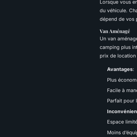
Lorsque vous en
Nina
•
1 février 2025
•
5 min de lecture
du véhicule. Ch
dépend de vos p
Van Aménagé
Un van aménagé 
camping plus in
prix de locatio
Avantages
:
Plus économ
Facile à man
Parfait pour 
Inconvénien
Espace limit
Moins d’équi