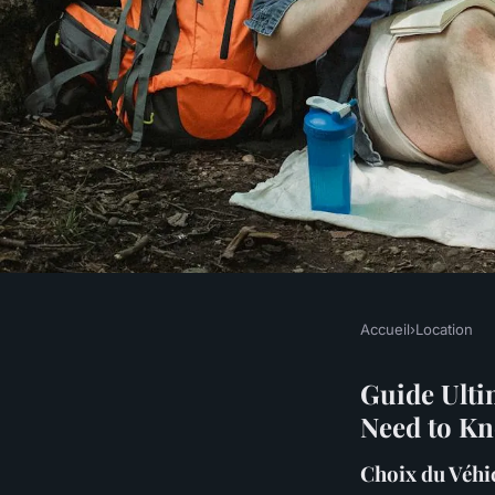
Accueil
›
Location
LOCATION
Guide ultime de la l
Guide Ulti
Need to K
caravane
Choix du Véhi