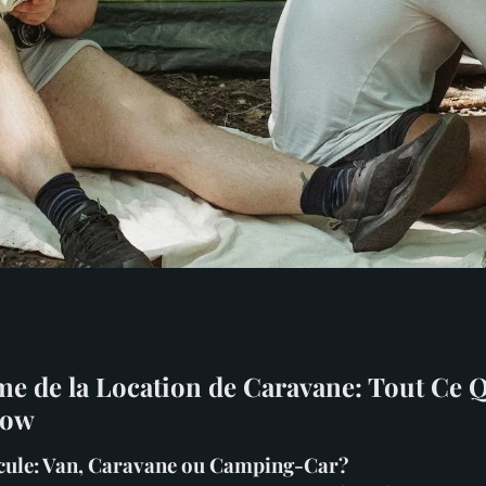
ocation de
me de la Location de Caravane: Tout Ce 
now
cule: Van, Caravane ou Camping-Car?